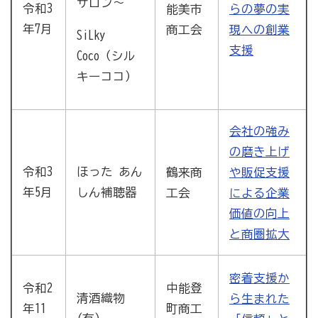
サロン～
令和3
能美市
らの夢の実
年7月
商工会
現への創業
SiLky
支援
Coco（シル
キーココ）
会社の強み
の磨き上げ
令和3
ほった あん
鶴来商
や販促支援
年5月
しん補聴器
工会
による企業
価値の向上
と商圏拡大
密着支援か
中能登
令和2
清酒織物
ら生まれた
町商工
年11