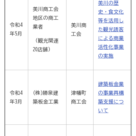
美川の歴
美川商工会
史・食文化
地区の商工
等を活用し
令和4
美川商
業者
た観光誘客
年5月
工会
による商業
（観光関連
活性化事業
20店舗）
の実施
建築板金業
(株)勝泉建
津幡町
令和4
の事業再構
築板金工業
商工会
年3月
築支援につ
いて