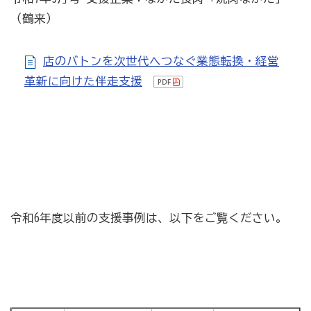
[商工会員限定]初期費用も月額料金も0円!「グーペ」な
（鶴来）
ら、ホームページが無料で作れます。
メリットがいっぱい、労働保険事務
店のバトンを次世代へつなぐ業態転換・経営
革新に向けた伴走支援
商工会が扱う検定
全国商工会珠算検定試験
リテールマーケティング（販売士）検定試験
石川県内の商工会の支援事例
行きます・聞きます・提案します そして伴走します～
令和6年度以前の支援事例は、以下をご覧ください。
商工会の支援事例～
会報「商工かが．のと」