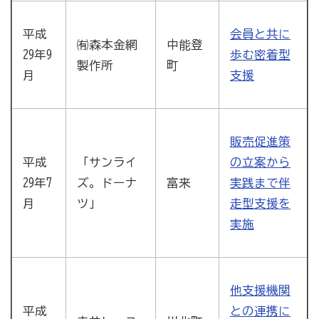
平成
会員と共に
㈲森本金網
中能登
29年9
歩む密着型
製作所
町
月
支援
販売促進策
平成
「サンライ
の立案から
29年7
ズ。ドーナ
富来
実践まで伴
月
ツ」
走型支援を
実施
他支援機関
平成
との連携に