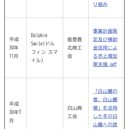
り組み
事業計画策
Dolphin
平成
能登鹿
定及び補助
Smile(ドル
30年
北商工
金活用によ
フィン スマ
11月
会
る売上増加
イル)
策支援.pdf
「白山麓の
雪、白山麓
平成
白山商
猪」を活用
30年7
工会
した冬の白
月
山麓への誘