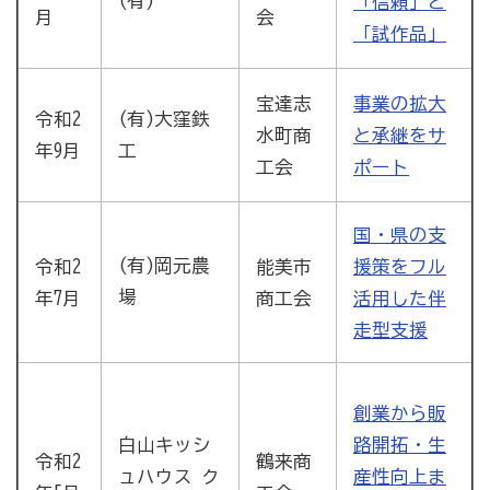
(有)
「信頼」と
会
月
「試作品」
宝達志
事業の拡大
令和2
(有)大窪鉄
水町商
と承継をサ
年9月
工
工会
ポート
国・県の支
(有)岡元農
令和2
能美市
援策をフル
場
年7月
商工会
活用した伴
走型支援
創業から販
白山キッシ
路開拓・生
令和2
鶴来商
ュハウス ク
産性向上ま