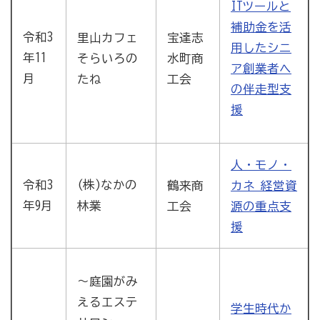
ITツールと
補助金を活
令和3
里山カフェ
宝達志
用したシニ
年11
そらいろの
水町商
ア創業者へ
月
たね
工会
の伴走型支
援
人・モノ・
令和3
(株)なかの
鶴来商
カネ 経営資
年9月
林業
工会
源の重点支
援
～庭園がみ
えるエステ
学生時代か