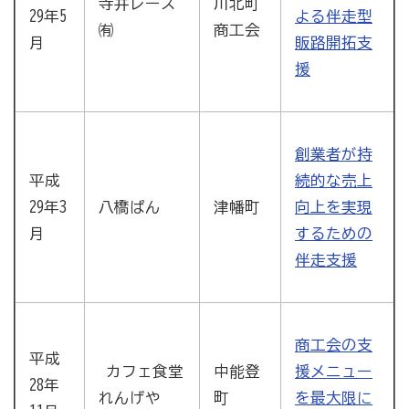
寺井レース
川北町
29年5
よる伴走型
㈲
商工会
月
販路開拓支
援
創業者が持
平成
続的な売上
29年3
八橋ぱん
津幡町
向上を実現
月
するための
伴走支援
商工会の支
平成
カフェ食堂
中能登
援メニュー
28年
れんげや
町
を最大限に