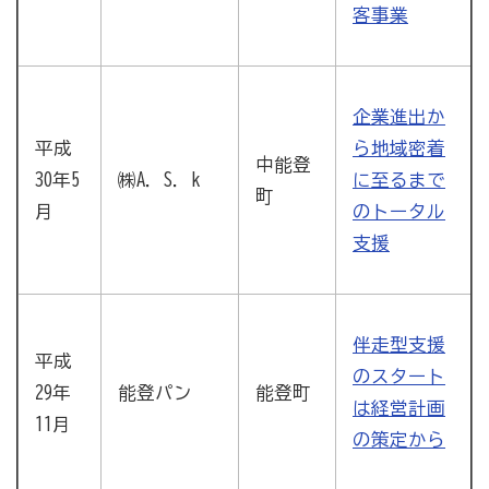
客事業
企業進出か
平成
ら地域密着
中能登
30年5
㈱A．S．k
に至るまで
町
月
のトータル
支援
伴走型支援
平成
のスタート
29年
能登パン
能登町
は経営計画
11月
の策定から