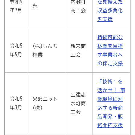
令和5
内灘町
を見据えた
永
年7月
商工会
収益多角化
を支援
持続可能な
令和5
(株)しんち
鶴来商
林業を目指
年5月
林業
工会
す事業者へ
の伴走支援
『技術』を
活かせ！ 事
宝達志
令和5
米沢ニット
業環境に対
水町商
年3月
(株)
応する新商
工会
品開発・販
路開拓支援