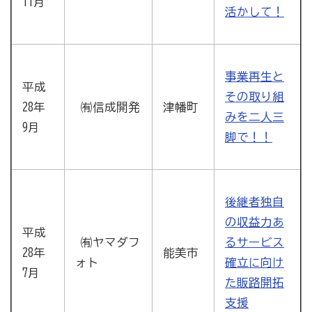
11月
活かして！
事業再生と
平成
その取り組
28年
㈲信成開発
津幡町
みを二人三
9月
脚で！！
後継者独自
の収益力あ
平成
㈲ヤマダフ
るサービス
28年
能美市
ォト
確立に向け
7月
た販路開拓
支援