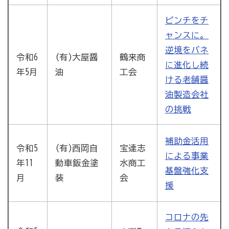
ピンチをチ
ャンスに。
逆境をバネ
鶴来商
令和6
(有)大屋醤
に進化し続
工会
年5月
油
ける老舗醤
油製造会社
の挑戦
補助金活用
(有)西岡自
宝達志
令和5
による事業
動車鈑金塗
水商工
年11
基盤強化支
装
会
月
援
コロナの先