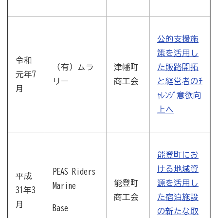
公的支援施
策を活用し
令和
津幡町
（有）ムラ
た販路開拓
元年7
商工会
リー
と経営者のﾁ
月
ｬﾚﾝｼﾞ意欲向
上へ
能登町にお
ける地域資
PEAS Riders
平成
能登町
源を活用し
Marine
31年3
商工会
た宿泊施設
月
Base
の新たな取