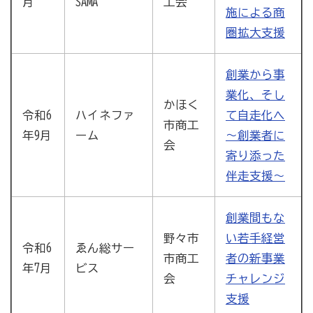
月
SAMA
工会
施による商
圏拡大支援
創業から事
業化、そし
かほく
令和6
ハイネファ
て自走化へ
市商工
年9月
ーム
～創業者に
会
寄り添った
伴走支援～
創業間もな
野々市
い若手経営
ゑん総サー
令和6
市商工
者の新事業
ビス
年7月
会
チャレンジ
支援