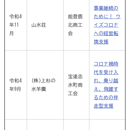
事業継続の
令和4
能登鹿
ために！ ウ
年11
山水荘
北商工
イズコロナ
月
会
への経営転
換支援
コロナ禍時
代を受け入
宝達志
令和4
(株)上杉の
れ、乗り越
水町商
年9月
水羊羹
え、飛躍す
工会
るための伴
走型支援