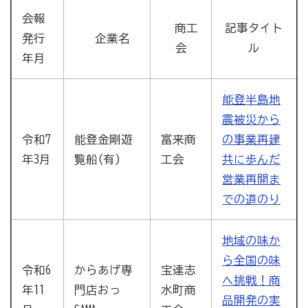
商工会
会報
商工
記事タイト
発行
企業名
目的
事業内容
商工会のあゆみ（沿革）
会
ル
年月
青年部について
女性部について
能登半島地
セミナー・講習会情報
震被災から
令和7
能登金剛遊
富来商
の事業再建
いしかわ商工会のインボイス広報
年3月
覧船(有)
工会
共に歩んだ
営業再開ま
での道のり
採用情報
地域の味か
ら全国の味
令和6
からあげ専
宝達志
へ挑戦！商
年11
門店おっ
水町商
品開発の実