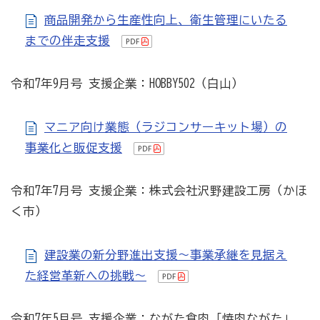
病気やケガで働けない場合の所得を補償（休業補償制
商品開発から生産性向上、衛生管理にいたる
度）
までの伴走支援
全国商工会連合会会員福祉共済「がん」重点補償
令和7年9月号 支援企業：HOBBY502（白山）
万が一の「労働災害」と使用者賠償補償がセットの保険
（商工会の業務災害保険）
マニア向け業態（ラジコンサーキット場）の
海外での知財係争による経営リスクから皆様をお守りし
事業化と販促支援
ます（海外知財訴訟費用保険制度）
事業活動のリスクを全て備えた保険（ビジネス総合保
令和7年7月号 支援企業：株式会社沢野建設工房（かほ
険）
く市）
情報漏えいリスクの備えに（情報漏えい保険）
建設業の新分野進出支援～事業承継を見据え
商工会のサービス
た経営革新への挑戦～
経理・記帳代行
令和7年5月号 支援企業：ながた食肉「焼肉ながた」