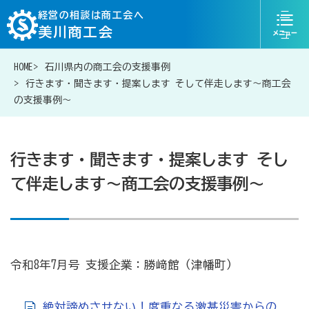
ニ
経営の相談は商工会へ
美川商工会
ュ
ー
HOME
石川県内の商工会の支援事例
076-204-6818
お問い合わせ
行きます・聞きます・提案します そして伴走します～商工会
の支援事例～
行きます・聞きます・提案します そし
経営相談は商工会に
て伴走します～商工会の支援事例～
補助金・助成金一覧
商工会が扱う融資・金融制度
令和8年7月号 支援企業：勝﨑館（津幡町）
令和6年能登半島地震等災害に関する支援情報
絶対諦めさせない！度重なる激甚災害からの