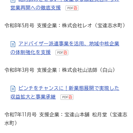
営業再開への徹底支援
商工会の共済・保険
令和8年5月号 支援企業：株式会社レオ（宝達志水町）
一つの掛金で貯蓄・生命保障・融資の3つの備え（商工
貯蓄共済）
アドバイザー派遣事業を活用、地域中核企業
死亡保険金(最高6千万円)の掛捨共済・福祉共済「生
の体制強化を支援
命」保障
石川県中小企業共済協同組合(傷害共済・自動車事故費
令和8年3月号 支援企業：株式会社山法師（白山）
用共済）
従業員の退職金共済制度
ピンチをチャンスに！新業態展開で実現した
収益拡大と事業承継
経営者の退職金制度（小規模企業共済）
取引先の破たんによる連鎖倒産を防ぐ（中小企業倒産防
令和7年11月号 支援企業：宝達山本舗 松月堂（宝達志
止共済）
水町）
海外PL保険(国内補償は、ビジネス総合保険へ）