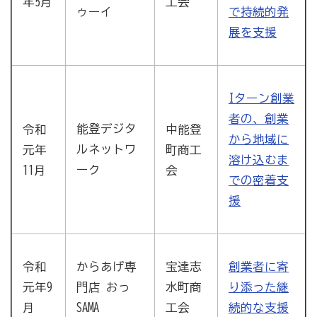
年5月
工会
ゥーイ
で持続的発
展を支援
Iターン創業
者の、創業
能登デジタ
令和
中能登
から地域に
ルネットワ
元年
町商工
溶け込むま
ーク
11月
会
での密着支
援
令和
宝達志
からあげ専
創業者に寄
元年9
水町商
門店 おっ
り添った継
月
工会
SAMA
続的な支援